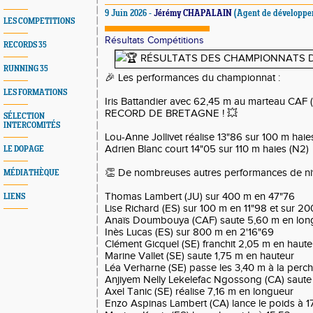
9 Juin 2026 -
Jérémy CHAPALAIN
(Agent de développe
LES COMPETITIONS
Résultats Compétitions
RECORDS 35
RUNNING 35
🎉 Les performances du championnat :

LES FORMATIONS
Iris Battandier avec 62,45 m au marteau CAF (
RECORD DE BRETAGNE ! 💥

SÉLECTION
INTERCOMITÉS
Lou-Anne Jollivet réalise 13"86 sur 100 m haies
Adrien Blanc court 14"05 sur 110 m haies (N2)

LE DOPAGE
👏 De nombreuses autres performances de niv
MÉDIATHÈQUE
Thomas Lambert (JU) sur 400 m en 47"76

LIENS
Lise Richard (ES) sur 100 m en 11"98 et sur 2
Anaïs Doumbouya (CAF) saute 5,60 m en long
Inès Lucas (ES) sur 800 m en 2'16"69

Clément Gicquel (SE) franchit 2,05 m en hauteu
Marine Vallet (SE) saute 1,75 m en hauteur

Léa Verharne (SE) passe les 3,40 m à la perch
Anjiyem Nelly Lekelefac Ngossong (CA) saute 11
Axel Tanic (SE) réalise 7,16 m en longueur

Enzo Aspinas Lambert (CA) lance le poids à 17