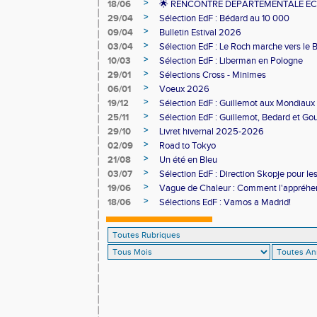
>
18/06
🌟 RENCONTRE DEPARTEMENTALE ECO
>
29/04
Sélection EdF : Bédard au 10 000
>
09/04
Bulletin Estival 2026
>
03/04
Sélection EdF : Le Roch marche vers le B
>
10/03
Sélection EdF : Liberman en Pologne
>
29/01
Sélections Cross - Minimes
>
06/01
Voeux 2026
>
19/12
Sélection EdF : Guillemot aux Mondiaux
>
25/11
Sélection EdF : Guillemot, Bedard et Go
>
29/10
Livret hivernal 2025-2026
>
02/09
Road to Tokyo
>
21/08
Un été en Bleu
>
03/07
Sélection EdF : Direction Skopje pour 
>
19/06
Vague de Chaleur : Comment l'appréhe
>
18/06
Sélections EdF : Vamos a Madrid!