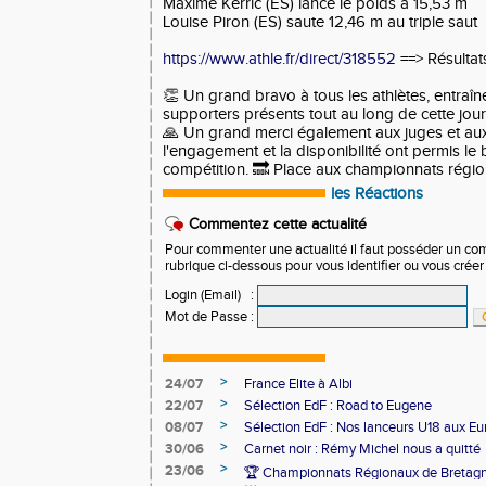
Maxime Kerric (ES) lance le poids à 15,53 m

Louise Piron (ES) saute 12,46 m au triple saut
https://www.athle.fr/direct/318552
==> Résultat
👏 Un grand bravo à tous les athlètes, entraîneu
supporters présents tout au long de cette jour
🙏 Un grand merci également aux juges et au
l'engagement et la disponibilité ont permis l
compétition. 🔜 Place aux championnats régio
les Réactions
Commentez cette actualité
Pour commenter une actualité il faut posséder un compt
rubrique ci-dessous pour vous identifier ou vous crée
Login (Email)
:
Mot de Passe
:
>
24/07
France Elite à Albi
>
22/07
Sélection EdF : Road to Eugene
>
08/07
Sélection EdF : Nos lanceurs U18 aux E
>
30/06
Carnet noir : Rémy Michel nous a quitté
>
23/06
🏆 Championnats Régionaux de Bretagn