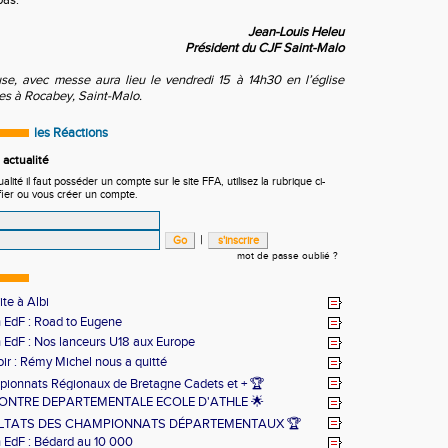
pas.
Jean-Louis Heleu
Président du CJF Saint-Malo
use, avec messe aura lieu le vendredi 15 à 14h30 en l’église
s à Rocabey, Saint-Malo.
les Réactions
actualité
ité il faut posséder un compte sur le site FFA, utilisez la rubrique ci-
fier ou vous créer un compte.
|
mot de passe oublié ?
ite à Albi
n EdF : Road to Eugene
n EdF : Nos lanceurs U18 aux Europe
ir : Rémy Michel nous a quitté
ionnats Régionaux de Bretagne Cadets et + 🏆
ONTRE DEPARTEMENTALE ECOLE D'ATHLE 🌟
ULTATS DES CHAMPIONNATS DÉPARTEMENTAUX 🏆
n EdF : Bédard au 10 000