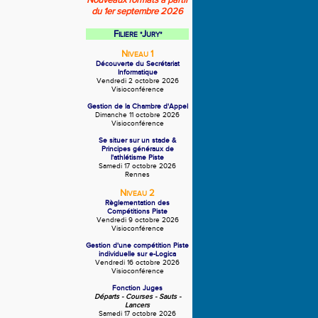
Nouveaux formats à partir
du 1er septembre 2026
F
J
ILIERE "
URY"
N
1
IVEAU
Découverte du Secrétariat
Informatique
Vendredi 2 octobre 2026
Visioconférence
Gestion de la Chambre d'Appel
Dimanche 11 octobre 2026
Visioconférence
Se situer sur un stade &
Principes généraux de
l'athlétisme Piste
Samedi 17 octobre 2026
Rennes
N
2
IVEAU
Règlementation des
Compétitions Piste
Vendredi 9 octobre 2026
Visioconférence
Gestion d'une compétition Piste
individuelle sur e-Logica
Vendredi 16 octobre 2026
Visioconférence
Fonction Juges
Départs - Courses - Sauts -
Lancers
Samedi 17 octobre 2026