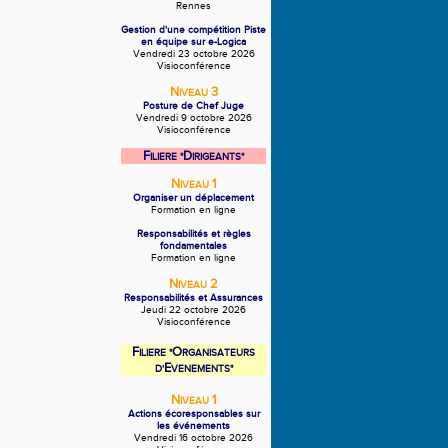
Rennes
Gestion d'une compétition Piste
en équipe sur e-Logica
Vendredi 23 octobre 2026
Visioconférence
N
3
IVEAU
Posture de Chef Juge
Vendredi 9 octobre 2026
Visioconférence
F
D
ILIERE "
IRIGEANTS"
N
1
IVEAU
Organiser un déplacement
Formation en ligne
Responsabilités et règles
fondamentales
Formation en ligne
N
2
IVEAU
Responsabilités et Assurances
Jeudi 22 octobre 2026
Visioconférence
F
O
ILIERE "
RGANISATEURS
E
D'
VENEMENTS"
N
1
IVEAU
Actions écoresponsables sur
les événements
Vendredi 16 octobre 2026