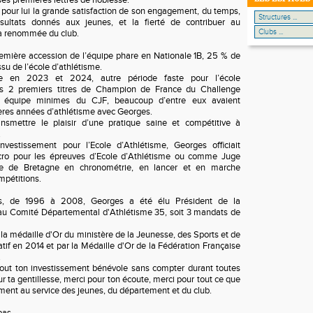
ses premières lettres de noblesse.
 pour lui la grande satisfaction de son engagement, du temps,
ésultats donnés aux jeunes, et la fierté de contribuer au
a renommée du club.
remière accession de l’équipe phare en Nationale 1B, 25 % de
issu de l’école d’athlétisme.
re en 2023 et 2024, autre période faste pour l’école
les 2 premiers titres de Champion de France du Challenge
r équipe minimes du CJF, beaucoup d’entre eux avaient
ères années d’athlétisme avec Georges.
nsmettre le plaisir d’une pratique saine et compétitive à
.
vestissement pour l’Ecole d’Athlétisme, Georges officiait
cro pour les épreuves d’Ecole d’Athlétisme ou comme Juge
ue de Bretagne en chronométrie, en lancer et en marche
mpétitions.
s, de 1996 à 2008, Georges a été élu Président de la
u Comité Départemental d'Athlétisme 35, soit 3 mandats de
 la médaille d'Or du ministère de la Jeunesse, des Sports et de
if en 2014 et par la Médaille d'Or de la Fédération Française
.
out ton investissement bénévole sans compter durant toutes
r ta gentillesse, merci pour ton écoute, merci pour tout ce que
ment au service des jeunes, du département et du club.