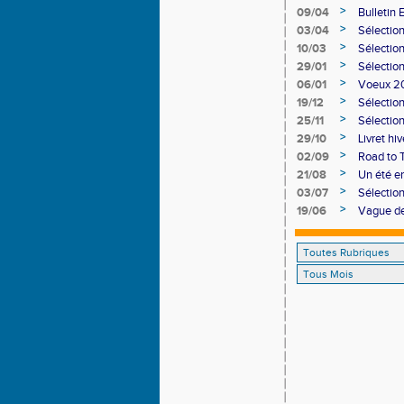
>
09/04
Bulletin 
>
03/04
Sélection
>
10/03
Sélectio
>
29/01
Sélectio
>
06/01
Voeux 2
>
19/12
Sélectio
>
25/11
Sélection
>
29/10
Livret h
>
02/09
Road to 
>
21/08
Un été e
>
03/07
Sélectio
>
19/06
Vague de