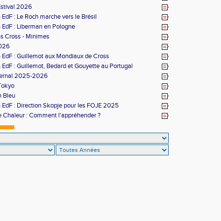
Estival 2026
 EdF : Le Roch marche vers le Brésil
n EdF : Liberman en Pologne
ns Cross - Minimes
026
n EdF : Guillemot aux Mondiaux de Cross
 EdF : Guillemot, Bedard et Gouyette au Portugal
ivernal 2025-2026
Tokyo
n Bleu
n EdF : Direction Skopje pour les FOJE 2025
 Chaleur : Comment l'appréhender ?