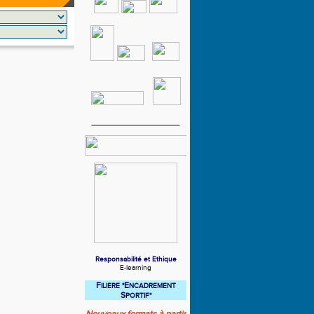
Responsabilité et Ethique
E-learning
F
E
ILIERE
"
NCADREMENT
S
PORTIF"