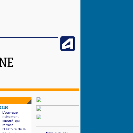
INE
naire
L'ouvrage
richement
illustré, qui
retrace
___________________
l’Histoire de la