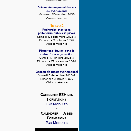
Visioconférence
Actions écoresponsables sur
les événements
Vendredi 30 octobre 2026
Visioconférence
N
2
IVEAU
Recherche et relation
partenaires publics et privés
Samedi 12 septembre 2026 &
Dimanche 11 octobre 2026
Visioconférence
Piloter une équipe dans le
cadre d'une organisation
Samedi 17 octobre 2026 &
Dimanche 15 novembre 2026
Visioconférence
Gestion de projet événementiel
Samedi 5 décembre 2026 &
Dimanche 3 janvier 2027
Visioconférence
__________________________________
C
BZH
ALENDRIER
DES
F
ORMATIONS
P
M
AR
ODULES
-
C
FFA
ALENDRIER
DES
F
ORMATIONS
P
M
AR
ODULES