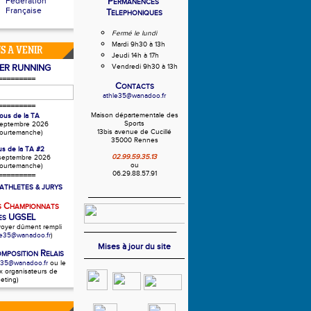
Fédération
P
ERMANENCES
Française
T
ELEPHONIQUES
Fermé le lundi
Mardi 9h30 à 13h
S A VENIR
Jeudi 14h à 17h
ER RUNNING
Vendredi 9h30 à 13h
=========
C
ONTAC
TS
athle35@wanadoo.fr
=========
Maison départementale des
ous de la TA
Sports
septembre 2026
13bis avenue de Cucillé
ourtemanche)
35000 Rennes
s de la TA #2
02.99.59.35.13
 septembre 2026
ou
ourtemanche)
06.29.88.57.91
=========
ATHLETES & JURYS
___________________
C
S
HAMPIONNATS
UGSEL
ES
voyer dûment rempli
___________________
le35@wanadoo.fr
)
Mises à jour du site
R
OMPOSITION
ELAIS
e35@wanadoo.fr
ou le
x organisateurs de
eting)