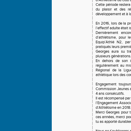
d’Athlétisme du club 
Cette période restera
du plaisir et des r
développement et à l
En 2016, lors de la p
l’effectif adulte était 
Dernièrement enco
d’athlétisme, pour 
Equip’Athlé N2, pa
pratiqués leurs premi
Georges aura su tra
plusieurs générations
En dehors de son in
régulièrement au mi
Régional de la Lig
athlétique lors des co
Engagement toujour
Commission Jeunes a
4 ans consécutifs.
Il est récompensé par
l’Engagement Associat
d’Athlétisme en 2018
Merci Georges pour t
ces années, merci pou
tu as apporté durable