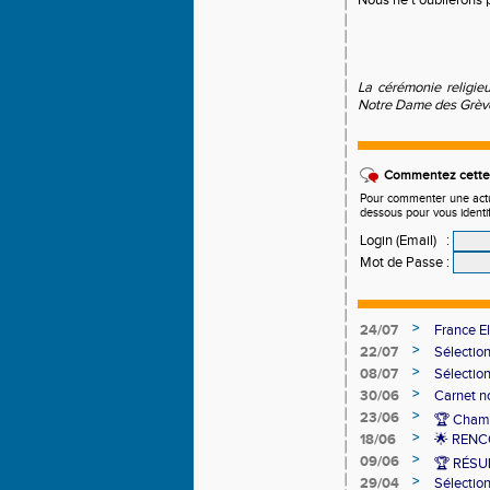
Nous ne t’oublierons 
La cérémonie religie
Notre Dame des Grève
Commentez cette 
Pour commenter une actual
dessous pour vous identi
Login (Email)
:
Mot de Passe
:
>
24/07
France El
>
22/07
Sélectio
>
08/07
Sélectio
>
30/06
Carnet no
>
23/06
🏆 Champ
>
18/06
🌟 RENC
>
09/06
🏆 RÉS
>
29/04
Sélectio