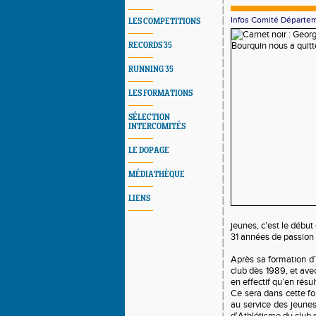
Infos Comité Départe
LES COMPETITIONS
RECORDS 35
RUNNING 35
LES FORMATIONS
SÉLECTION
INTERCOMITÉS
LE DOPAGE
MÉDIATHÈQUE
LIENS
jeunes, c’est le début
31 années de passion
Après sa formation d’
club dès 1989, et avec
en effectif qu’en résul
Ce sera dans cette fo
au service des jeunes