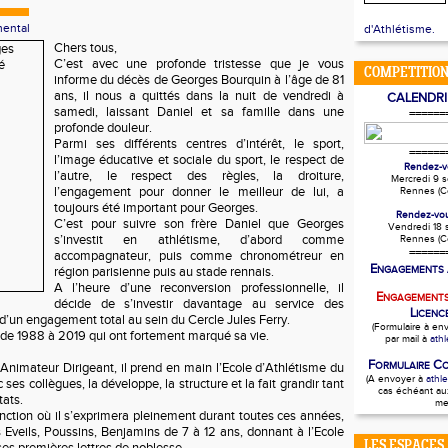
mental
d'Athlétisme.
Chers tous,
C’est avec une profonde tristesse que je vous
COMPETITION
informe du décès de Georges Bourquin à l’âge de 81
ans, il nous a quittés dans la nuit de vendredi à
CALENDRI
samedi, laissant Daniel et sa famille dans une
======
profonde douleur.
Parmi ses différents centres d’intérêt, le sport,
======
l’image éducative et sociale du sport, le respect de
Rendez-v
l’autre, le respect des règles, la droiture,
Mercredi 9 
l’engagement pour donner le meilleur de lui, a
Rennes (C
toujours été important pour Georges.
Rendez-vou
C’est pour suivre son frère Daniel que Georges
Vendredi 18
s’investit en athlétisme, d’abord comme
Rennes (C
======
accompagnateur, puis comme chronométreur en
E
région parisienne puis au stade rennais.
NGAGEMENTS 
A l’heure d’une reconversion professionnelle, il
E
NGAGEMENT
décide de s’investir davantage au service des
L
ICENC
 d’un engagement total au sein du Cercle Jules Ferry.
(Formulaire à en
 de 1988 à 2019 qui ont fortement marqué sa vie.
par mail à
ath
F
C
Animateur Dirigeant, il prend en main l’Ecole d’Athlétisme du
ORMULAIRE
(A envoyer à
athl
 ses collègues, la développe, la structure et la fait grandir tant
cas échéant au
tats.
me
nction où il s’exprimera pleinement durant toutes ces années,
 Eveils, Poussins, Benjamins de 7 à 12 ans, donnant à l’Ecole
LES ESPACES