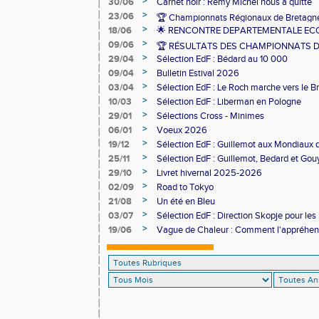
>
30/06
Carnet noir : Rémy Michel nous a quitté
>
23/06
🏆 Championnats Régionaux de Bretagne
>
18/06
🌟 RENCONTRE DEPARTEMENTALE ECO
>
09/06
🏆 RÉSULTATS DES CHAMPIONNATS 
>
29/04
Sélection EdF : Bédard au 10 000
>
09/04
Bulletin Estival 2026
>
03/04
Sélection EdF : Le Roch marche vers le Br
>
10/03
Sélection EdF : Liberman en Pologne
>
29/01
Sélections Cross - Minimes
>
06/01
Voeux 2026
>
19/12
Sélection EdF : Guillemot aux Mondiaux 
>
25/11
Sélection EdF : Guillemot, Bedard et Gou
>
29/10
Livret hivernal 2025-2026
>
02/09
Road to Tokyo
>
21/08
Un été en Bleu
>
03/07
Sélection EdF : Direction Skopje pour l
>
19/06
Vague de Chaleur : Comment l'appréhen