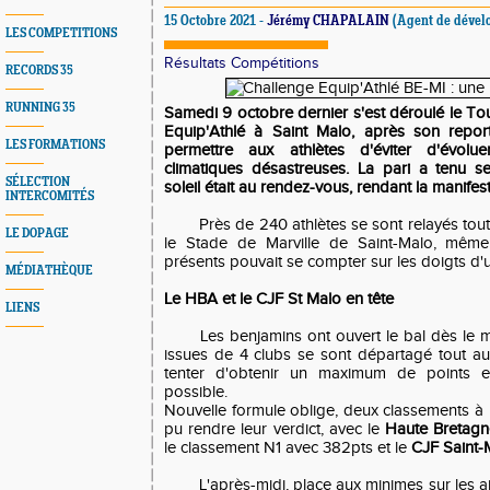
15 Octobre 2021 -
Jérémy CHAPALAIN
(Agent de dével
LES COMPETITIONS
Résultats Compétitions
RECORDS 35
RUNNING 35
Samedi 9 octobre dernier s'est déroulé le T
Equip'Athlé à Saint Malo, après son repor
LES FORMATIONS
permettre aux athlètes d'éviter d'évolu
climatiques désastreuses. La pari a tenu 
SÉLECTION
soleil était au rendez-vous, rendant la manifes
INTERCOMITÉS
Près de 240 athlètes se sont relayés tout
LE DOPAGE
le Stade de Marville de Saint-Malo, mêm
présents pouvait se compter sur les doigts d'
MÉDIATHÈQUE
Le HBA et le CJF St Malo en tête
LIENS
Les benjamins ont ouvert le bal dès le m
issues de 4 clubs se sont départagé tout a
tenter d'obtenir un maximum de points et
possible.
Nouvelle formule oblige, deux classements à l
pu rendre leur verdict, avec le
Haute Bretagn
le classement N1 avec 382pts et le
CJF Saint-
L'après-midi, place aux minimes sur les a