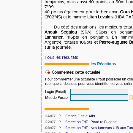
benjamins, mais aussi 40 points au 50m hai
7"99.
40 points également pour le benjamin
Gora 
(3'02"45) et le minime
Lilian Levalois
(HBA TAR)
Du côté des triathlons, les meilleurs totau
Anouk Segalou
(SRA), 96pts en benja
Lannurien
, 116pts en benjamin. En mini
Argentré) totalise 105pts et
Pierre-auguste B
sur la journée.
Tous les résultats
les Réactions
Commentez cette actualité
Pour commenter une actualité il faut posséder un compt
rubrique ci-dessous pour vous identifier ou vous crée
Login (Email)
:
Mot de Passe
:
>
24/07
France Elite à Albi
>
22/07
Sélection EdF : Road to Eugene
>
08/07
Sélection EdF : Nos lanceurs U18 aux Eu