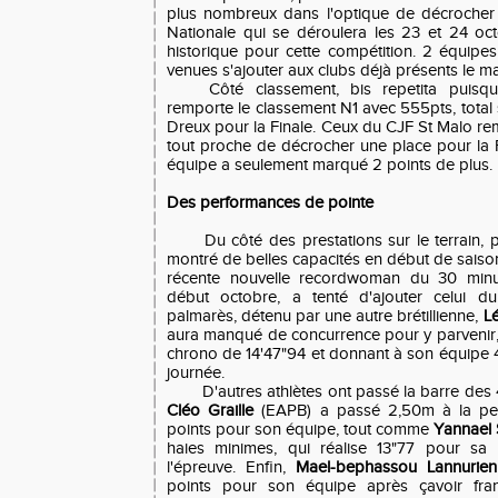
plus nombreux dans l'optique de décrocher 
Nationale qui se déroulera les 23 et 24 oc
historique pour cette compétition. 2 équip
venues s'ajouter aux clubs déjà présents le ma
Côté classement, bis repetita puis
remporte le classement N1 avec 555pts, total 
Dreux pour la Finale. Ceux du CJF St Malo re
tout proche de décrocher une place pour la F
équipe a seulement marqué 2 points de plus.
Des performances de pointe
Du côté des prestations sur le terrain, p
montré de belles capacités en début de saiso
récente nouvelle recordwoman du 30 min
début octobre, a tenté d'ajouter celui
palmarès, détenu par une autre brétillienne,
L
aura manqué de concurrence pour y parvenir
chrono de 14'47"94 et donnant à son équipe 4
journée.
D'autres athlètes ont passé la barre des 
Cléo Graille
(EAPB) a passé 2,50m à la per
points pour son équipe, tout comme
Yannael 
haies minimes, qui réalise 13"77 pour sa 
l'épreuve. Enfin,
Mael-bephassou Lannurien
points pour son équipe après çavoir fra