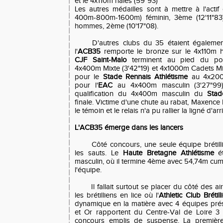
et le 4x110m haies (59"93)
Les autres médailles sont à mettre à l'act
400m-800m-1600m) féminin, 3ème (12'11"83)
hommes, 2ème (10'17"08).
D'autres clubs du 35 étaient également
l'
ACB35
remporte le bronze sur le 4x110m ha
CJF Saint-Malo
terminent au pied du pod
4x400m Mixte (3'42"19) et 4x1000m Cadets Mix
pour le
Stade Rennais Athlétisme
au 4x200m
pour l'
EAC
au 4x400m masculin (3'27"99)
qualification du 4x400m masculin du
Stad
finale. Victime d'une chute au rabat, Maxence 
le témoin et le relais n'a pu rallier la ligné d'arr
L'ACB35 émerge dans les lancers
Côté concours, une seule équipe brétil
les sauts. Le
Haute Bretagne Athlétisme
ét
masculin, où il termine 4ème avec 54,74m cum
l'équipe.
Il fallait surtout se placer du côté des a
les brétilliens en lice où l'
Athletic Club Brétill
dynamique en la matière avec 4 équipes prés
et Or rapportent du Centre-Val de Loire 3
concours emplis de suspense. La première