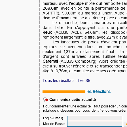
marteau avec l'équipe mixte qui remporte l'
208,01m, avec en pointe la performance d
ASPTTR), 59,00m au marteau junior. Autre é
disque féminin termine à la 4ème place en cu
Le dimanche, leurs camarades masculi
dans l'aire. En s'appuyant sur une per
Reux
(ACB35 ACE), 54,66m, les discobol
remportent largement le titre, avec 22m d'ava
Les lanceuses de poids n'avaient pas
équipes se tiennent dans un mouchoir 
seulement 1,37m au classement final. La d
d'argent sont arrivées après l'ultime ten
Caremel
(ACB35 Combourg). Alors créditée d'
elle a su trouver l'énergie et se transcender 
4kg à 10,76m, et cumulée avec ses coéquipiè
Tous les résultats
-
Les 35
les Réactions
Commentez cette actualité
Pour commenter une actualité il faut posséder un compt
rubrique ci-dessous pour vous identifier ou vous crée
Login (Email)
:
Mot de Passe
: