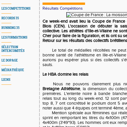
Résultats Compétitions
LES COMPETITIONS
RECORDS 35
Ce week-end avait lieu la Coupe de France de
Blois (CEN). L'occasion de débuter la sai
RUNNING 35
collective. Les athlètes d'Ille-et-Vilaine ne son
Cher pour faire de la figuration, et ils ont su s
LES FORMATIONS
Retour sur les résultats des collectifs brétillie
SÉLECTION
Le total de médailles récoltées ne peut
INTERCOMITÉS
bonne santé de l'athlétisme en Ille-et-Vilain
aurions pu espérer plus si des collectifs s'
LE DOPAGE
sauts.
MÉDIATHÈQUE
Le HBA domine les relais
LIENS
Nous ne pouvons clairement plus n
Bretagne Athlétisme
, la dimension du collec
premières. L'entente noire à bande blanch
relais tout au long du week-end. 12 sont par
top 8, 7 ont concrétisé le podium dont 5 avec
noter aussi que 4 équipes ont terminé 4ème, 
Mention spéciale aux féminines qui réalis
sprint en remportant les titres du 4x100m (4
4x400m (3'49"93). Les hommes ont eux remp