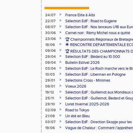
>
24/07
France Elite à Albi
>
22/07
Sélection EdF : Road to Eugene
>
08/07
Sélection EdF : Nos lanceurs U18 aux Eu
>
30/06
Carnet noir : Rémy Michel nous a quitté
>
23/06
🏆 Championnats Régionaux de Bretagne
>
18/06
🌟 RENCONTRE DEPARTEMENTALE ECO
>
09/06
🏆 RÉSULTATS DES CHAMPIONNATS 
>
29/04
Sélection EdF : Bédard au 10 000
>
09/04
Bulletin Estival 2026
>
03/04
Sélection EdF : Le Roch marche vers le Br
>
10/03
Sélection EdF : Liberman en Pologne
>
29/01
Sélections Cross - Minimes
>
06/01
Voeux 2026
>
19/12
Sélection EdF : Guillemot aux Mondiaux 
>
25/11
Sélection EdF : Guillemot, Bedard et Gou
>
29/10
Livret hivernal 2025-2026
>
02/09
Road to Tokyo
>
21/08
Un été en Bleu
>
03/07
Sélection EdF : Direction Skopje pour l
>
19/06
Vague de Chaleur : Comment l'appréhen