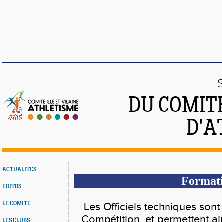
DU COMITÉ
D'A
ACTUALITÉS
Formati
EDITOS
LE COMITE
Les Officiels techniques son
Compétition, et permettent ai
LES CLUBS