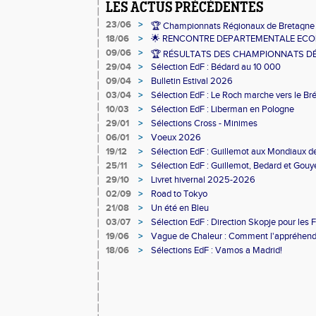
LES ACTUS PRÉCÉDENTES
23/06
>
🏆 Championnats Régionaux de Bretagne 
18/06
>
🌟 RENCONTRE DEPARTEMENTALE ECOL
09/06
>
🏆 RÉSULTATS DES CHAMPIONNATS D
29/04
>
Sélection EdF : Bédard au 10 000
09/04
>
Bulletin Estival 2026
03/04
>
Sélection EdF : Le Roch marche vers le Bré
10/03
>
Sélection EdF : Liberman en Pologne
29/01
>
Sélections Cross - Minimes
06/01
>
Voeux 2026
19/12
>
Sélection EdF : Guillemot aux Mondiaux d
25/11
>
Sélection EdF : Guillemot, Bedard et Gouy
29/10
>
Livret hivernal 2025-2026
02/09
>
Road to Tokyo
21/08
>
Un été en Bleu
03/07
>
Sélection EdF : Direction Skopje pour le
19/06
>
Vague de Chaleur : Comment l'appréhend
18/06
>
Sélections EdF : Vamos a Madrid!