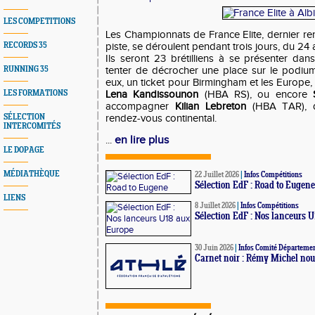
LES COMPETITIONS
Les Championnats de France Elite, dernier re
RECORDS 35
piste, se déroulent pendant trois jours, du 24 a
Ils seront 23 brétilliens à se présenter dan
RUNNING 35
tenter de décrocher une place sur le podium,
eux, un ticket pour Birmingham et les Europ
LES FORMATIONS
Lena Kandissounon
(HBA RS), ou encore
accompagner
Kilian Lebreton
(HBA TAR), d
SÉLECTION
rendez-vous continental.
INTERCOMITÉS
en lire plus
...
LE DOPAGE
MÉDIATHÈQUE
22 Juillet 2026
|
Infos Compétitions
Sélection EdF : Road to Eugene
LIENS
8 Juillet 2026
|
Infos Compétitions
Sélection EdF : Nos lanceurs 
30 Juin 2026
|
Infos Comité Départemen
Carnet noir : Rémy Michel nous